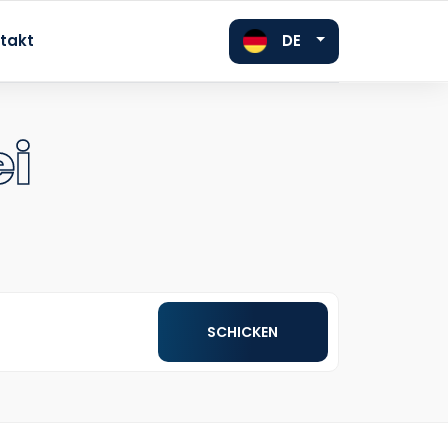
DE
takt
ei
FR
EN
SCHICKEN